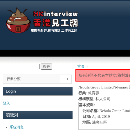
Jum
Main menu
首頁
›
搜尋
Search form
You are here
所有評語不代表本站立場(對於
行業分類
Nebula Group Limited/i
Login
行業:
教育界
機構類型:
私人公司
登入
基本資料:
公司名稱:
Nebula Group Limi
瀏覽列
日期:
April, 2019
地區:
油尖旺區
系統消息