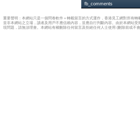
fb_comments
重要聲明：本網站只是一個問卷軟件＋轉載留言的方式運作，香港見工網對所有轉
並非本網站之立場，讀者及用戶不應信賴內容，並應自行判斷內容。由於本網站受
現問題，請無須理會。本網站有權刪除任何留言及拒絕任何人士使用 (刪除前或不