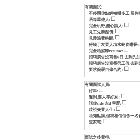
有關面試:
不停問你點解轉咁多工,屈你
唔專重他人:
完全玩野,無心請人:
見工先黎壓價:
見黎浪費時間:
得幾丁友要人埴水蛇春咁長o
完全唔撚睇resume:
招聘廣告沒寫番6日,去到先知
招聘廣告沒寫番勞工假,去到
要求簽署自僱合約 :
有關面試人員:
好串:
遲到,要人等好奈 :
話你side 左d 學歷:
歧視失業人仕 :
唔知點講,但我相信佢係一名
查家宅:
面試之後覺得: