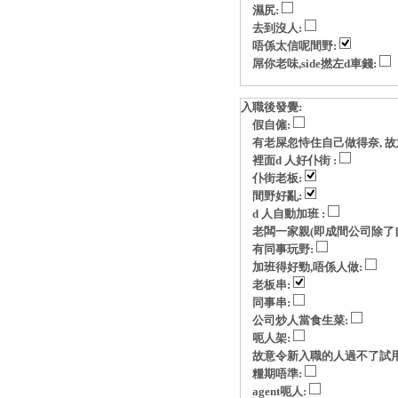
濕尻:
去到沒人:
唔係太信呢間野:
屌你老味,side撚左d車錢:
入職後發覺:
假自僱:
有老屎忽恃住自己做得奈, 故意玩p
裡面d 人好仆街 :
仆街老板:
間野好亂:
d 人自動加班 :
老闆一家親(即成間公司除了自
有同事玩野:
加班得好勁,唔係人做:
老板串:
同事串:
公司炒人當食生菜:
呃人架:
故意令新入職的人過不了試用
糧期唔準:
agent呃人: