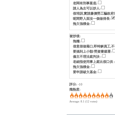
老闆有刑事案底:
請人為左可以炒人:
假培訓,實請廉價勞工騙政府
呢間野入面沒一個做得長:
拖欠強積金:
被炒後:
拖糧:
借意假做藉口,即時解員工,不
要搞到上小額/勞資審裁署:
僱主不理法庭判決 :
老細指使同事上庭比假口供 
拖欠強積金:
要申請破欠基金:
評分:
-10
熾熱度:
Average:
8.1
(
12
votes)