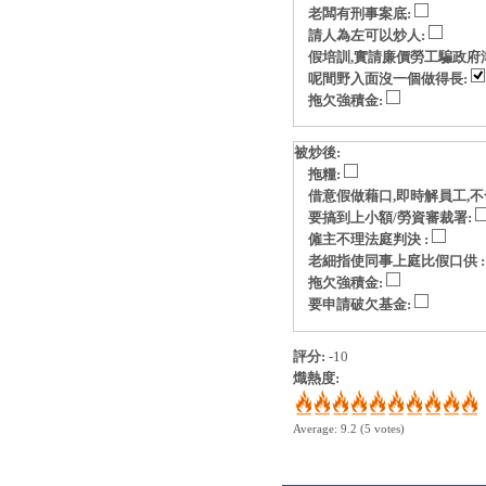
老闆有刑事案底:
請人為左可以炒人:
假培訓,實請廉價勞工騙政府
呢間野入面沒一個做得長:
拖欠強積金:
被炒後:
拖糧:
借意假做藉口,即時解員工,不
要搞到上小額/勞資審裁署:
僱主不理法庭判決 :
老細指使同事上庭比假口供 
拖欠強積金:
要申請破欠基金:
評分:
-10
熾熱度:
Average:
9.2
(
5
votes)