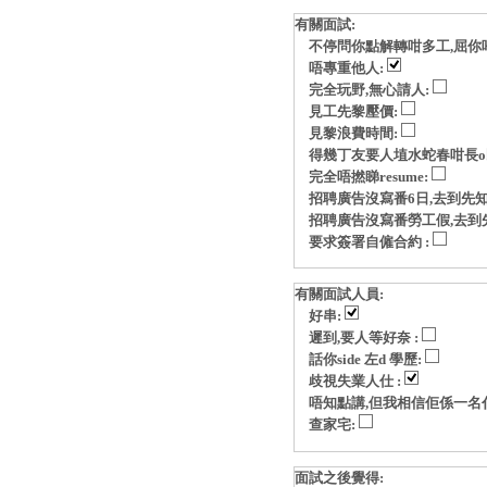
有關面試:
不停問你點解轉咁多工,屈你
唔專重他人:
完全玩野,無心請人:
見工先黎壓價:
見黎浪費時間:
得幾丁友要人埴水蛇春咁長o
完全唔撚睇resume:
招聘廣告沒寫番6日,去到先知
招聘廣告沒寫番勞工假,去到
要求簽署自僱合約 :
有關面試人員:
好串:
遲到,要人等好奈 :
話你side 左d 學歷:
歧視失業人仕 :
唔知點講,但我相信佢係一名
查家宅:
面試之後覺得: