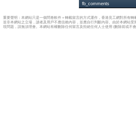
fb_comments
重要聲明：本網站只是一個問卷軟件＋轉載留言的方式運作，香港見工網對所有轉
並非本網站之立場，讀者及用戶不應信賴內容，並應自行判斷內容。由於本網站受
現問題，請無須理會。本網站有權刪除任何留言及拒絕任何人士使用 (刪除前或不