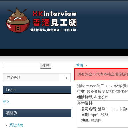
Jum
Main menu
首頁
›
搜尋
Search form
You are here
所有評語不代表本站立場(對於
行業分類
浦峰Profone伏工（TVB
Login
行業:
醫療健康界 MEDICINE/H
機構類型:
有限公司
登入
基本資料:
公司名稱:
浦峰Profone/卡倫
瀏覽列
日期:
April, 2023
地區:
觀塘區
系統消息