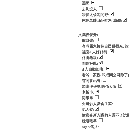
濕尻:
去到沒人:
唔係太信呢間野:
屌你老味,side撚左d車錢:
入職後發覺:
假自僱:
有老屎忽恃住自己做得奈, 故意玩p
裡面d 人好仆街 :
仆街老板:
間野好亂:
d 人自動加班 :
老闆一家親(即成間公司除了自
有同事玩野:
加班得好勁,唔係人做:
老板串:
同事串:
公司炒人當食生菜:
呃人架:
故意令新入職的人過不了試用
糧期唔準:
agent呃人: