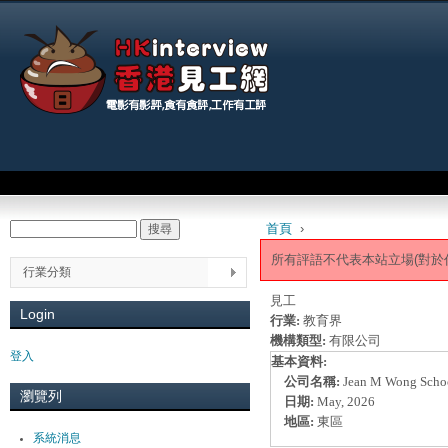
Jum
Main menu
首頁
›
搜尋
Search form
You are here
所有評語不代表本站立場(對於
行業分類
見工
Login
行業:
教育界
機構類型:
有限公司
登入
基本資料:
公司名稱:
Jean M Wong Schoo
瀏覽列
日期:
May, 2026
地區:
東區
系統消息