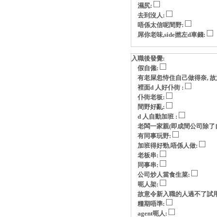
濕尻:
去到沒人:
唔係太信呢間野:
屌你老味,side撚左d車錢:
入職後發覺:
假自僱:
有老屎忽恃住自己做得奈, 故意玩p
裡面d 人好仆街 :
仆街老板:
間野好亂:
d 人自動加班 :
老闆一家親(即成間公司除了自
有同事玩野:
加班得好勁,唔係人做:
老板串:
同事串:
公司炒人當食生菜:
呃人架:
故意令新入職的人過不了試用
糧期唔準:
agent呃人: