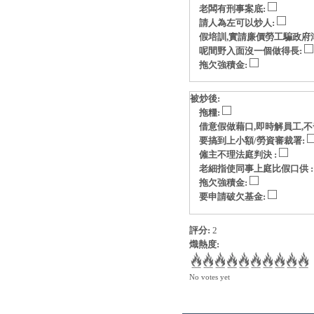
老闆有刑事案底:
請人為左可以炒人:
假培訓,實請廉價勞工騙政府
呢間野入面沒一個做得長:
拖欠強積金:
被炒後:
拖糧:
借意假做藉口,即時解員工,不
要搞到上小額/勞資審裁署:
僱主不理法庭判決 :
老細指使同事上庭比假口供 
拖欠強積金:
要申請破欠基金:
評分:
2
熾熱度:
No votes yet