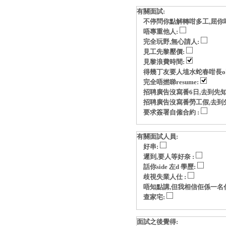
有關面試:
不停問你點解轉咁多工,屈你
唔專重他人:
完全玩野,無心請人:
見工先黎壓價:
見黎浪費時間:
得幾丁友要人埴水蛇春咁長o
完全唔撚睇resume:
招聘廣告沒寫番6日,去到先知
招聘廣告沒寫番勞工假,去到
要求簽署自僱合約 :
有關面試人員:
好串:
遲到,要人等好奈 :
話你side 左d 學歷:
歧視失業人仕 :
唔知點講,但我相信佢係一名
查家宅:
面試之後覺得: