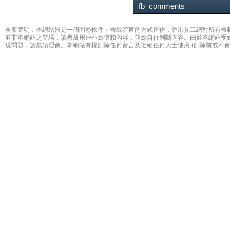
fb_comments
重要聲明：本網站只是一個問卷軟件＋轉載留言的方式運作，香港見工網對所有轉
並非本網站之立場，讀者及用戶不應信賴內容，並應自行判斷內容。由於本網站受
現問題，請無須理會。本網站有權刪除任何留言及拒絕任何人士使用 (刪除前或不