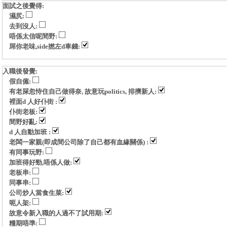
面試之後覺得:
濕尻:
去到沒人:
唔係太信呢間野:
屌你老味,side撚左d車錢:
入職後發覺:
假自僱:
有老屎忽恃住自己做得奈, 故意玩politics, 排擠新人:
裡面d 人好仆街 :
仆街老板:
間野好亂:
d 人自動加班 :
老闆一家親(即成間公司除了自己都有血緣關係) :
有同事玩野:
加班得好勁,唔係人做:
老板串:
同事串:
公司炒人當食生菜:
呃人架:
故意令新入職的人過不了試用期:
糧期唔準: