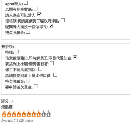
agent呃人:
老闆有刑事案底:
請人為左可以炒人:
假培訓,實請廉價勞工騙政府津貼:
呢間野入面沒一個做得長:
拖欠強積金:
被炒後:
拖糧:
借意假做藉口,即時解員工,不發代通知金:
要搞到上小額/勞資審裁署:
僱主不理法庭判決 :
老細指使同事上庭比假口供 :
拖欠強積金:
要申請破欠基金:
評分:
0
熾熱度:
Average:
7.9
(
28
votes)