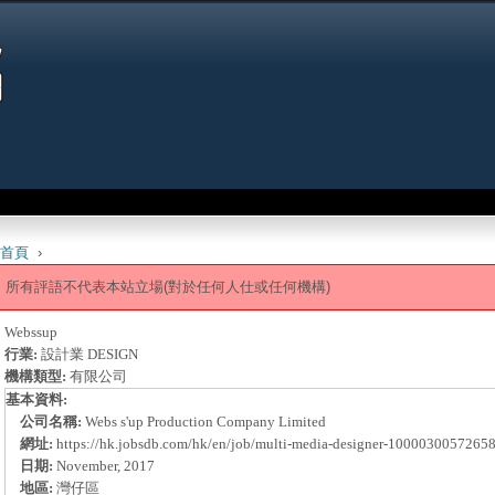
Jump to navigation
首頁
›
 are here
所有評語不代表本站立場(對於任何人仕或任何機構)
Webssup
行業:
設計業 DESIGN
機構類型:
有限公司
基本資料:
公司名稱:
Webs s'up Production Company Limited
網址:
https://hk.jobsdb.com/hk/en/job/multi-media-designer-1000030057265
日期:
November, 2017
地區:
灣仔區