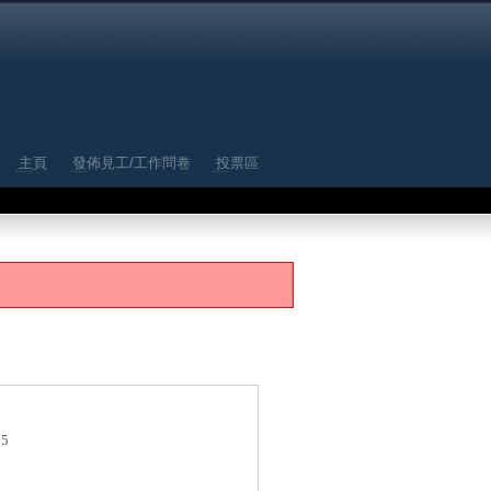
主頁
發佈見工/工作問卷
投票區
85