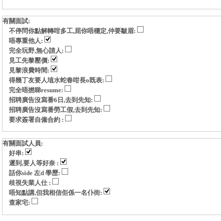
有關面試:
不停問你點解轉咁多工,屈你唔穩定,仲要皺眉:
唔專重他人:
完全玩野,無心請人:
見工先黎壓價:
見黎浪費時間:
得幾丁友要人埴水蛇春咁長o既表:
完全唔撚睇resume:
招聘廣告沒寫番6日,去到先知:
招聘廣告沒寫番勞工假,去到先知:
要求簽署自僱合約 :
有關面試人員:
好串:
遲到,要人等好奈 :
話你side 左d 學歷:
歧視失業人仕 :
唔知點講,但我相信佢係一名仆街:
查家宅: