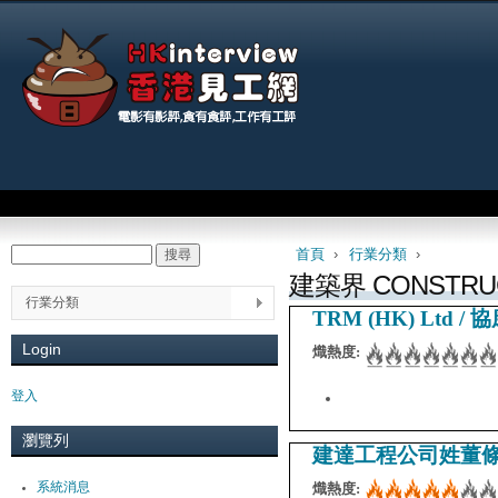
Jum
Main menu
首頁
›
行業分類
›
搜尋
Search form
You are here
建築界 CONSTRU
行業分類
TRM (HK) Ltd 
Login
熾熱度:
登入
瀏覽列
建達工程公司姓董
系統消息
熾熱度: