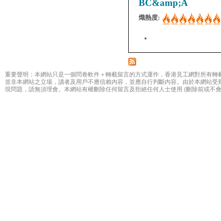
BC&amp;A
熾熱度:
重要聲明：本網站只是一個問卷軟件＋轉載留言的方式運作，香港見工網對所有轉
並非本網站之立場，讀者及用戶不應信賴內容，並應自行判斷內容。由於本網站受
現問題，請無須理會。本網站有權刪除任何留言及拒絕任何人士使用 (刪除前或不