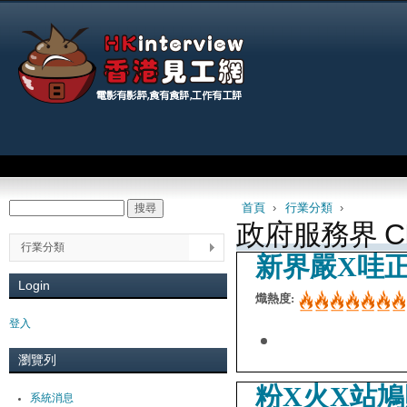
Jum
Main menu
首頁
›
行業分類
›
搜尋
Search form
You are here
政府服務界 CIV
行業分類
新界嚴X哇
Login
熾熱度:
登入
瀏覽列
粉X火X站
系統消息