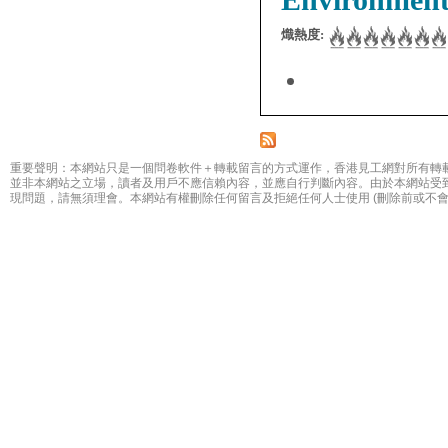
熾熱度:
重要聲明：本網站只是一個問卷軟件＋轉載留言的方式運作，香港見工網對所有轉
並非本網站之立場，讀者及用戶不應信賴內容，並應自行判斷內容。由於本網站受
現問題，請無須理會。本網站有權刪除任何留言及拒絕任何人士使用 (刪除前或不