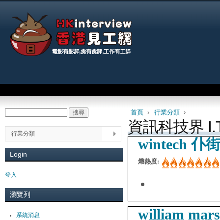
Jum
Main menu
首頁
›
行業分類
›
搜尋
Search form
You are here
資訊科技界 I.T
行業分類
wintech
Login
熾熱度:
登入
瀏覽列
william mar
系統消息