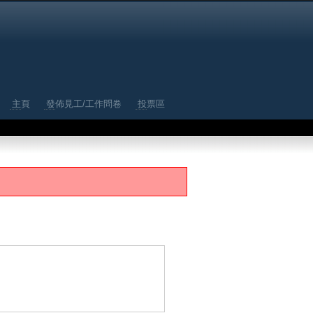
主頁
發佈見工/工作問卷
投票區