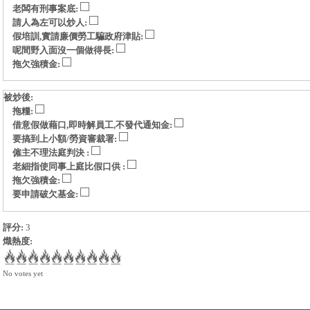
老闆有刑事案底:
請人為左可以炒人:
假培訓,實請廉價勞工騙政府津貼:
呢間野入面沒一個做得長:
拖欠強積金:
被炒後:
拖糧:
借意假做藉口,即時解員工,不發代通知金:
要搞到上小額/勞資審裁署:
僱主不理法庭判決 :
老細指使同事上庭比假口供 :
拖欠強積金:
要申請破欠基金:
評分:
3
熾熱度:
No votes yet