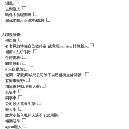
濕尻:
去到沒人:
唔係太信呢間野:
屌你老味,side撚左d車錢:
入職後發覺:
假自僱:
有老屎忽恃住自己做得奈, 故意玩politics, 排擠新人:
裡面d 人好仆街 :
仆街老板:
間野好亂:
d 人自動加班 :
老闆一家親(即成間公司除了自己都有血緣關係) :
有同事玩野:
加班得好勁,唔係人做:
老板串:
同事串:
公司炒人當食生菜:
呃人架:
故意令新入職的人過不了試用期:
糧期唔準:
agent呃人: