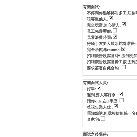
有關面試:
不停問你點解轉咁多工,屈你
唔專重他人:
完全玩野,無心請人:
見工先黎壓價:
見黎浪費時間:
得幾丁友要人埴水蛇春咁長o
完全唔撚睇resume:
招聘廣告沒寫番6日,去到先知
招聘廣告沒寫番勞工假,去到
要求簽署自僱合約 :
有關面試人員:
好串:
遲到,要人等好奈 :
話你side 左d 學歷:
歧視失業人仕 :
唔知點講,但我相信佢係一名
查家宅:
面試之後覺得: