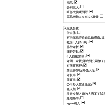
濕尻:
去到沒人:
唔係太信呢間野:
屌你老味,side撚左d車錢:
入職後發覺:
假自僱:
有老屎忽恃住自己做得奈, 故意玩p
裡面d 人好仆街 :
仆街老板:
間野好亂:
d 人自動加班 :
老闆一家親(即成間公司除了自
有同事玩野:
加班得好勁,唔係人做:
老板串:
同事串:
公司炒人當食生菜:
呃人架:
故意令新入職的人過不了試用
糧期唔準:
agent呃人: