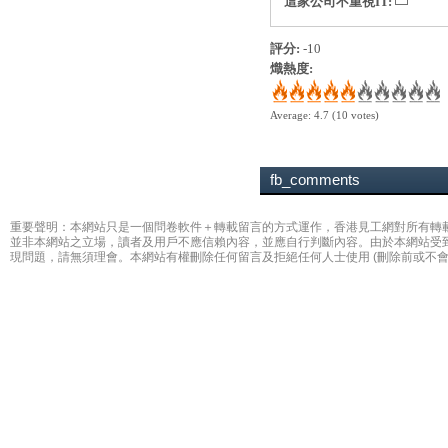
這家公司不重視IT:
評分:
-10
熾熱度:
Average:
4.7
(
10
votes)
fb_comments
重要聲明：本網站只是一個問卷軟件＋轉載留言的方式運作，香港見工網對所有轉
並非本網站之立場，讀者及用戶不應信賴內容，並應自行判斷內容。由於本網站受
現問題，請無須理會。本網站有權刪除任何留言及拒絕任何人士使用 (刪除前或不