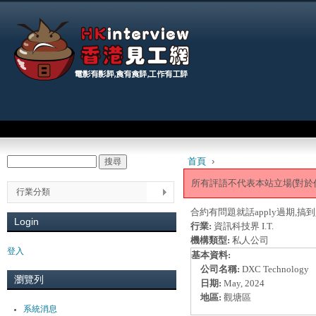
Jum
Main menu
首頁
›
搜尋
Search form
You are here
所有評語不代表本站立場(對於
行業分類
合約有問題就話apply過期,
Login
行業:
資訊科技界 I.T.
機構類型:
私人公司
登入
基本資料:
公司名稱:
DXC Technology
瀏覽列
日期:
May, 2024
地區:
觀塘區
系統消息