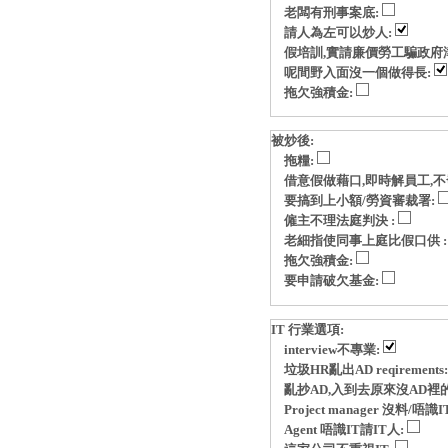
老闆有刑事案底:
請人為左可以炒人:
假培訓,實請廉價勞工騙政府
呢間野入面沒一個做得長:
拖欠強積金:
被炒後:
拖糧:
借意假做藉口,即時解員工,不
要搞到上小額/勞資審裁署:
僱主不理法庭判決 :
老細指使同事上庭比假口供 
拖欠強積金:
要申請破欠基金:
IT 行業選項:
interview不專業:
垃圾HR亂出AD reqirements
亂抄AD,入到去原來沒AD裡
Project manager 沒料/唔識I
Agent 唔識IT請IT人: