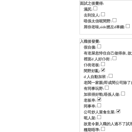
面試之後覺得:
濕尻:
去到沒人:
唔係太信呢間野:
屌你老味,side撚左d車錢:
入職後發覺:
假自僱:
有老屎忽恃住自己做得奈, 故意玩p
裡面d 人好仆街 :
仆街老板:
間野好亂:
d 人自動加班 :
老闆一家親(即成間公司除了自
有同事玩野:
加班得好勁,唔係人做:
老板串:
同事串:
公司炒人當食生菜:
呃人架:
故意令新入職的人過不了試用
糧期唔準: