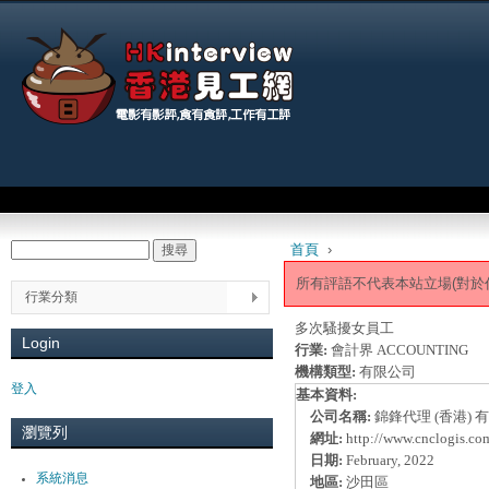
Jum
Main menu
首頁
›
搜尋
Search form
You are here
所有評語不代表本站立場(對於
行業分類
多次騷擾女員工
Login
行業:
會計界 ACCOUNTING
機構類型:
有限公司
登入
基本資料:
公司名稱:
錦鋒代理 (香港) 
瀏覽列
網址:
http://www.cnclogis.co
日期:
February, 2022
系統消息
地區:
沙田區