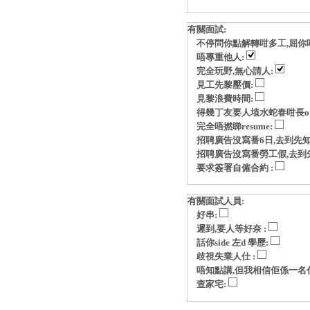
有關面試:
不停問你點解轉咁多工,屈你
唔專重他人:
完全玩野,無心請人:
見工先黎壓價:
見黎浪費時間:
得幾丁友要人埴水蛇春咁長o
完全唔撚睇resume:
招聘廣告沒寫番6日,去到先知
招聘廣告沒寫番勞工假,去到
要求簽署自僱合約 :
有關面試人員:
好串:
遲到,要人等好奈 :
話你side 左d 學歷:
歧視失業人仕 :
唔知點講,但我相信佢係一名
查家宅: