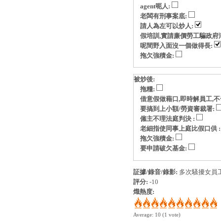
agent呃人:
老闆有刑事案底:
請人為左可以炒人:
假培訓,實請廉價勞工騙政府
呢間野入面沒一個做得長:
拖欠強積金:
被炒後:
拖糧:
借意假做藉口,即時解員工,不
要搞到上小額/勞資審裁署:
僱主不理法庭判決 :
老細指使同事上庭比假口供 
拖欠強積金:
要申請破欠基金:
証據/錄音/錄影:
多次騷擾女員
評分:
-10
熾熱度:
Average:
10
(
1
vote)