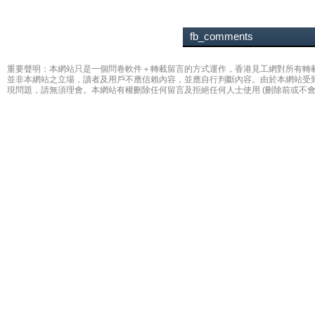
fb_comments
重要聲明：本網站只是一個問卷軟件＋轉載留言的方式運作，香港見工網對所有轉
並非本網站之立場，讀者及用戶不應信賴內容，並應自行判斷內容。由於本網站受
現問題，請無須理會。本網站有權刪除任何留言及拒絕任何人士使用 (刪除前或不