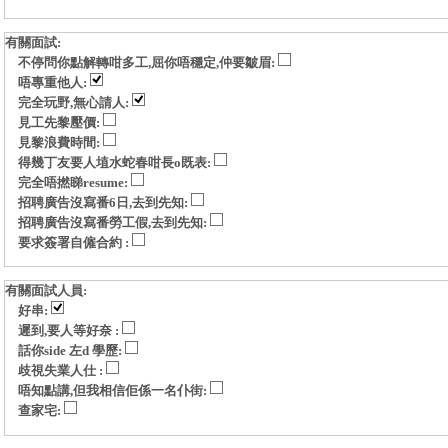
有關面試:
不停問你點解轉咁多工,屈你唔穩定,仲要皺眉:
唔專重他人:
完全玩野,無心請人:
見工先黎壓價:
見黎浪費時間:
得幾丁友要人埴水蛇春咁長o既表:
完全唔撚睇resume:
招聘廣告沒寫番6日,去到先知:
招聘廣告沒寫番勞工假,去到先知:
要求簽署自僱合約 :
有關面試人員:
好串:
遲到,要人等好奈 :
話你side 左d 學歷:
歧視失業人仕 :
唔知點講,但我相信佢係一名仆街:
查家宅: