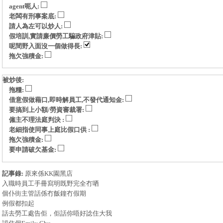
agent呃人:
老闆有刑事案底:
請人為左可以炒人:
假培訓,實請廉價勞工騙政府津貼:
呢間野入面沒一個做得長:
拖欠強積金:
被炒後:
拖糧:
借意假做藉口,即時解員工,不發代通知金:
要搞到上小額/勞資審裁署:
僱主不理法庭判決 :
老細指使同事上庭比假口供 :
拖欠強積金:
要申請破欠基金:
記事錄:
原來係KK園黑店
入職時員工手冊寫明既野完全冇哂
個仆街主管話係冇飯鐘冇假期
例假都扣起
話去勞工處告佢，佢話你唔好諗住大我