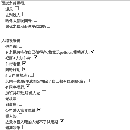
面試之後覺得:
濕尻:
去到沒人:
唔係太信呢間野:
屌你老味,side撚左d車錢:
入職後發覺:
假自僱:
有老屎忽恃住自己做得奈, 故意玩politics, 排擠新人:
裡面d 人好仆街 :
仆街老板:
間野好亂:
d 人自動加班 :
老闆一家親(即成間公司除了自己都有血緣關係) :
有同事玩野:
加班得好勁,唔係人做:
老板串:
同事串:
公司炒人當食生菜:
呃人架:
故意令新入職的人過不了試用期:
糧期唔準: