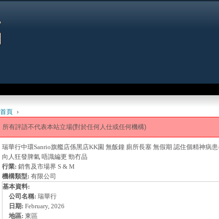
Jump to navigation
首頁
›
 are here
所有評語不代表本站立場(對於任何人仕或任何機構)
瑞華行中環Sanrio旗艦店係黑店KK園 無飯鐘 廁所長塞 無假期 認住個精神病患者主管
向人狂發脾氣 唔識編更 勁冇品
行業:
銷售及市場界 S & M
機構類型:
有限公司
基本資料:
公司名稱:
瑞華行
日期:
February, 2026
地區:
東區