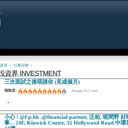
Jump to navigation
首頁
›
行業分類
›
 are here
投資界 INVESTMENT
三次面試之後唔請你 (見成個月)
熾熱度:
Average:
9
(
1
vote)
小心 ! @f-p.hk ,@financial-partner, 泛柏,
事... 24F, Kinwick Centre, 32 Hollywood 