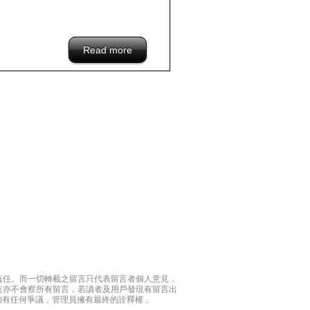
Read more
about Gary.Williams_f-p.hk-blacklist-
hongkong-company-Tue, 06/25/2013 -
06:08
責任。而一切轉載之留言只代表留言者個人意見，
監亦不會察所有留言，若讀者及用戶發現有留言出
如有任何爭議，管理員擁有最終的詮釋權 。