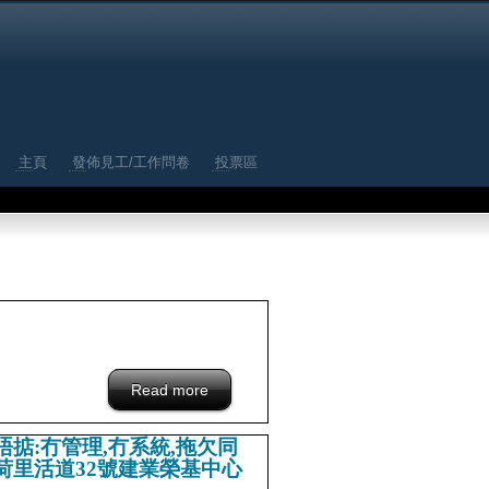
主頁
發佈見工/工作問卷
投票區
Read more
about /blacklist/wastemytime-hongkong-
company
 呢間野 好唔掂:冇管理,冇系統,拖欠同
Road.中環荷里活道32號建業榮基中心