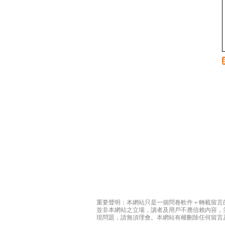
重要聲明：本網站只是一個問卷軟件＋轉載留言
並非本網站之立場，讀者及用戶不應信賴內容，
現問題，請無須理會。本網站有權刪除任何留言及