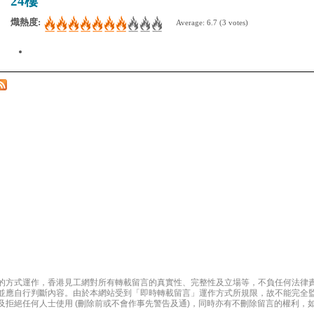
24樓
熾熱度:
Average:
6.7
(
3
votes)
的方式運作，香港見工網對所有轉載留言的真實性、完整性及立場等，不負任何法律
並應自行判斷內容。由於本網站受到「即時轉載留言」運作方式所規限，故不能完全
拒絕任何人士使用 (刪除前或不會作事先警告及通)，同時亦有不刪除留言的權利，