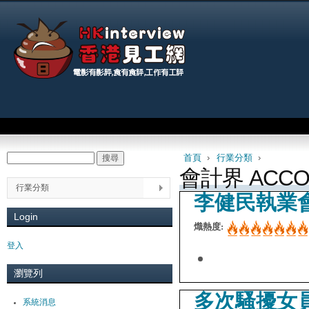
Jum
Main menu
首頁
›
行業分類
›
搜尋
Search form
You are here
會計界 ACCO
行業分類
李健民執業
Login
熾熱度:
登入
瀏覽列
多次騷擾女
系統消息