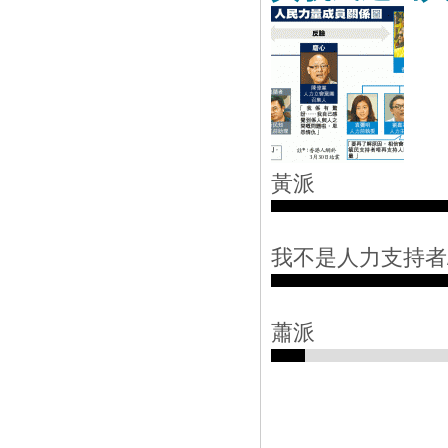
黃派
我不是人力支持者
蕭派