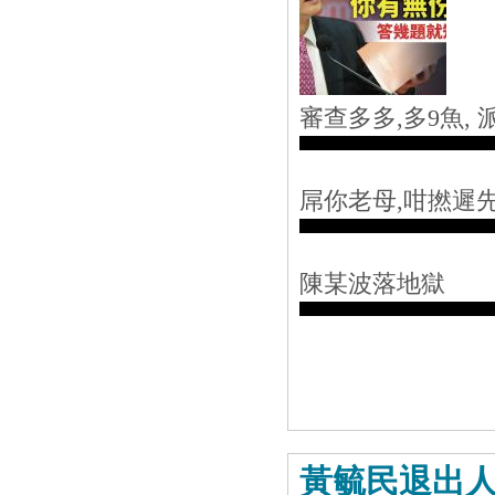
審查多多,多9魚,
屌你老母,咁撚遲
陳某波落地獄
黃毓民退出人