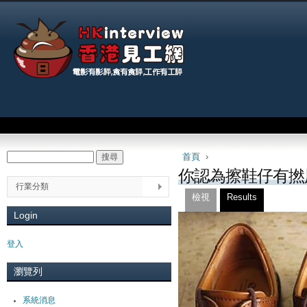
Jum
Main menu
首頁
›
搜尋
Search form
You are here
你認為擦鞋仔有撚
行業分類
檢視
(active tab)
Results
Primary tabs
Login
登入
瀏覽列
系統消息