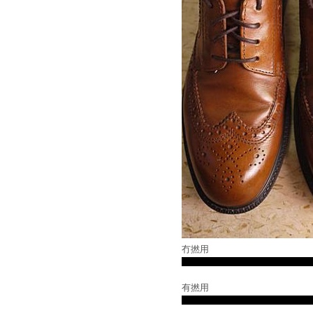
冇撚用
有撚用