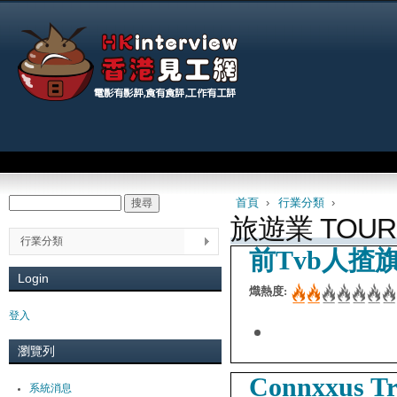
Jum
Main menu
首頁
›
行業分類
›
搜尋
Search form
You are here
旅遊業 TOUR
行業分類
前Tvb人揸
Login
熾熱度:
登入
瀏覽列
Connxxus 
系統消息