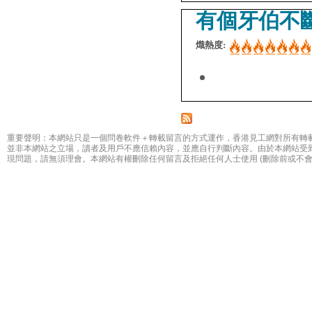
有個牙伯不斷
熾熱度:
重要聲明：本網站只是一個問卷軟件＋轉載留言的方式運作，香港見工網對所有轉
並非本網站之立場，讀者及用戶不應信賴內容，並應自行判斷內容。由於本網站受
現問題，請無須理會。本網站有權刪除任何留言及拒絕任何人士使用 (刪除前或不