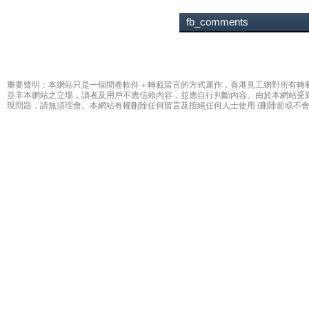
fb_comments
重要聲明：本網站只是一個問卷軟件＋轉載留言的方式運作，香港見工網對所有轉
並非本網站之立場，讀者及用戶不應信賴內容，並應自行判斷內容。由於本網站受
現問題，請無須理會。本網站有權刪除任何留言及拒絕任何人士使用 (刪除前或不