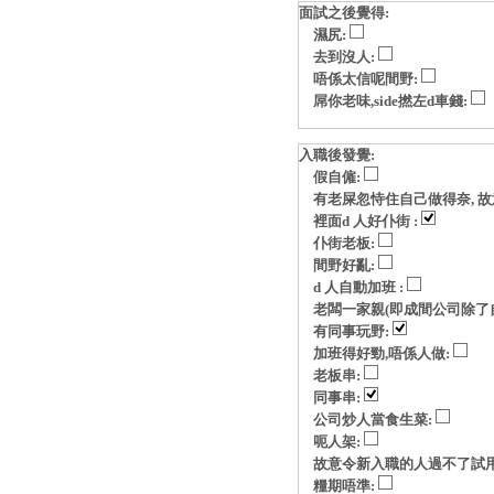
面試之後覺得:
濕尻:
去到沒人:
唔係太信呢間野:
屌你老味,side撚左d車錢:
入職後發覺:
假自僱:
有老屎忽恃住自己做得奈, 故意玩p
裡面d 人好仆街 :
仆街老板:
間野好亂:
d 人自動加班 :
老闆一家親(即成間公司除了自
有同事玩野:
加班得好勁,唔係人做:
老板串:
同事串:
公司炒人當食生菜:
呃人架:
故意令新入職的人過不了試用
糧期唔準: