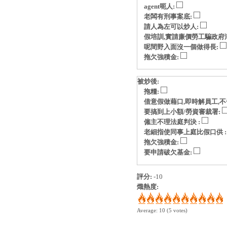
agent呃人:
老闆有刑事案底:
請人為左可以炒人:
假培訓,實請廉價勞工騙政府
呢間野入面沒一個做得長:
拖欠強積金:
被炒後:
拖糧:
借意假做藉口,即時解員工,不
要搞到上小額/勞資審裁署:
僱主不理法庭判決 :
老細指使同事上庭比假口供 
拖欠強積金:
要申請破欠基金:
評分:
-10
熾熱度:
Average:
10
(
5
votes)