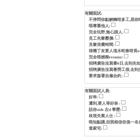
有關面試:
不停問你點解轉咁多工,屈你
唔專重他人:
完全玩野,無心請人:
見工先黎壓價:
見黎浪費時間:
得幾丁友要人埴水蛇春咁長o
完全唔撚睇resume:
招聘廣告沒寫番6日,去到先知
招聘廣告沒寫番勞工假,去到
要求簽署自僱合約 :
有關面試人員:
好串:
遲到,要人等好奈 :
話你side 左d 學歷:
歧視失業人仕 :
唔知點講,但我相信佢係一名
查家宅: