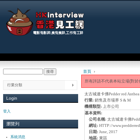
Jum
Main menu
首頁
›
搜尋
Search form
You are here
所有評語不代表本站立場(對於
行業分類
太古城連卡佛Pedder red Anthea c
Login
行業:
銷售及市場界 S & M
機構類型:
上市公司
登入
基本資料:
公司名稱:
太古城連卡佛Pedder
瀏覽列
網址:
HTTP://www.predderre
日期:
June, 2017
系統消息
地區:
東區