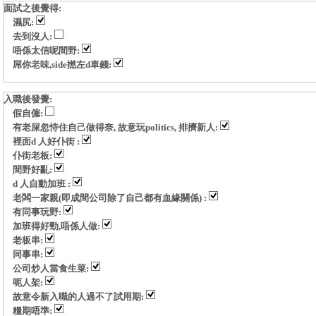
面試之後覺得:
濕尻:
去到沒人:
唔係太信呢間野:
屌你老味,side撚左d車錢:
入職後發覺:
假自僱:
有老屎忽恃住自己做得奈, 故意玩politics, 排擠新人:
裡面d 人好仆街 :
仆街老板:
間野好亂:
d 人自動加班 :
老闆一家親(即成間公司除了自己都有血緣關係) :
有同事玩野:
加班得好勁,唔係人做:
老板串:
同事串:
公司炒人當食生菜:
呃人架:
故意令新入職的人過不了試用期:
糧期唔準: