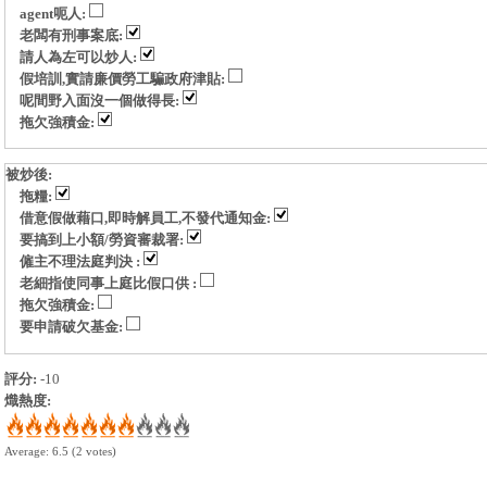
agent呃人:
老闆有刑事案底:
請人為左可以炒人:
假培訓,實請廉價勞工騙政府津貼:
呢間野入面沒一個做得長:
拖欠強積金:
被炒後:
拖糧:
借意假做藉口,即時解員工,不發代通知金:
要搞到上小額/勞資審裁署:
僱主不理法庭判決 :
老細指使同事上庭比假口供 :
拖欠強積金:
要申請破欠基金:
評分:
-10
熾熱度:
Average:
6.5
(
2
votes)