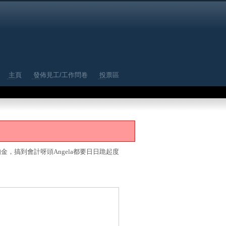
主頁
發佈見工/工作問卷
投票區
金，搞到會計呀頭Angela都要日日跪起度