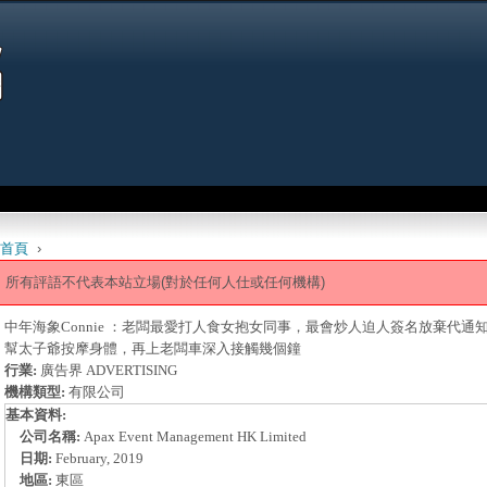
Jump to navigation
首頁
›
 are here
所有評語不代表本站立場(對於任何人仕或任何機構)
中年海象Connie ：老闆最愛打人食女抱女同事，最會炒人迫人簽名放棄代通知
幫太子爺按摩身體，再上老闆車深入接觸幾個鐘
行業:
廣告界 ADVERTISING
機構類型:
有限公司
基本資料:
公司名稱:
Apax Event Management HK Limited
日期:
February, 2019
地區:
東區