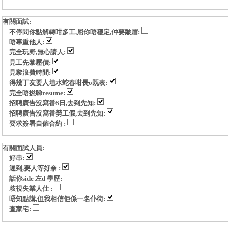
有關面試:
不停問你點解轉咁多工,屈你唔穩定,仲要皺眉:
唔專重他人:
完全玩野,無心請人:
見工先黎壓價:
見黎浪費時間:
得幾丁友要人埴水蛇春咁長o既表:
完全唔撚睇resume:
招聘廣告沒寫番6日,去到先知:
招聘廣告沒寫番勞工假,去到先知:
要求簽署自僱合約 :
有關面試人員:
好串:
遲到,要人等好奈 :
話你side 左d 學歷:
歧視失業人仕 :
唔知點講,但我相信佢係一名仆街:
查家宅: