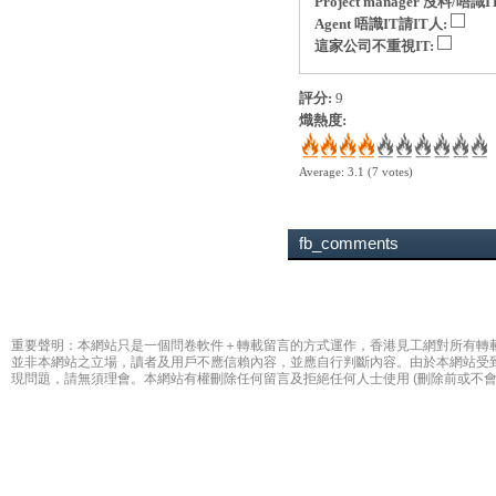
Project manager 沒料/唔識I
Agent 唔識IT請IT人:
這家公司不重視IT:
評分:
9
熾熱度:
Average:
3.1
(
7
votes)
fb_comments
重要聲明：本網站只是一個問卷軟件＋轉載留言的方式運作，香港見工網對所有轉
並非本網站之立場，讀者及用戶不應信賴內容，並應自行判斷內容。由於本網站受
現問題，請無須理會。本網站有權刪除任何留言及拒絕任何人士使用 (刪除前或不