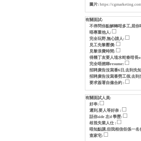
圖片:
https://cgmarketing.co
有關面試:
不停問你點解轉咁多工,屈你
唔專重他人:
完全玩野,無心請人:
見工先黎壓價:
見黎浪費時間:
得幾丁友要人埴水蛇春咁長o
完全唔撚睇resume:
招聘廣告沒寫番6日,去到先知
招聘廣告沒寫番勞工假,去到
要求簽署自僱合約 :
有關面試人員:
好串:
遲到,要人等好奈 :
話你side 左d 學歷:
歧視失業人仕 :
唔知點講,但我相信佢係一名
查家宅: