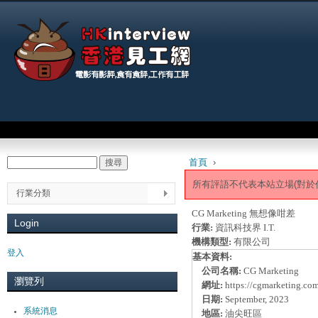
Jum
Main menu
首頁
›
搜尋
Search form
You are here
所有評語不代表本站立場(對於
行業分類
CG Marketing 無想像咁差
Login
行業:
資訊科技界 I.T.
機構類型:
有限公司
登入
基本資料:
公司名稱:
CG Marketing
瀏覽列
網址:
https://cgmarketing.com
日期:
September, 2023
系統消息
地區:
油尖旺區