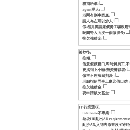
糧期唔準:
agent呃人:
老闆有刑事案底:
請人為左可以炒人:
假培訓,實請廉價勞工騙政府
呢間野入面沒一個做得長:
拖欠強積金:
被炒後:
拖糧:
借意假做藉口,即時解員工,不
要搞到上小額/勞資審裁署:
僱主不理法庭判決 :
老細指使同事上庭比假口供 
拖欠強積金:
要申請破欠基金:
IT 行業選項:
interview不專業:
垃圾HR亂出AD reqirements
亂抄AD,入到去原來沒AD裡