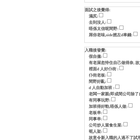
面試之後覺得:
濕尻:
去到沒人:
唔係太信呢間野:
屌你老味,side撚左d車錢:
入職後發覺:
假自僱:
有老屎忽恃住自己做得奈, 故意玩p
裡面d 人好仆街 :
仆街老板:
間野好亂:
d 人自動加班 :
老闆一家親(即成間公司除了自
有同事玩野:
加班得好勁,唔係人做:
老板串:
同事串:
公司炒人當食生菜:
呃人架:
故意令新入職的人過不了試用