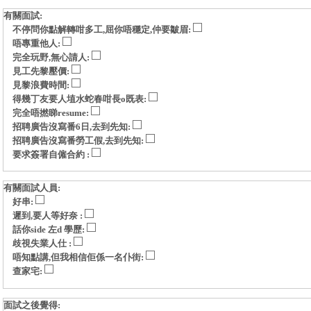
有關面試:
不停問你點解轉咁多工,屈你唔穩定,仲要皺眉:
唔專重他人:
完全玩野,無心請人:
見工先黎壓價:
見黎浪費時間:
得幾丁友要人埴水蛇春咁長o既表:
完全唔撚睇resume:
招聘廣告沒寫番6日,去到先知:
招聘廣告沒寫番勞工假,去到先知:
要求簽署自僱合約 :
有關面試人員:
好串:
遲到,要人等好奈 :
話你side 左d 學歷:
歧視失業人仕 :
唔知點講,但我相信佢係一名仆街:
查家宅:
面試之後覺得: