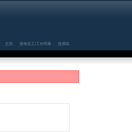
主頁
發佈見工/工作問卷
投票區