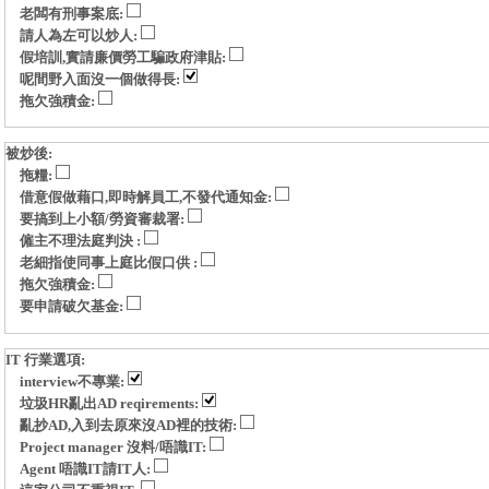
老闆有刑事案底:
請人為左可以炒人:
假培訓,實請廉價勞工騙政府津貼:
呢間野入面沒一個做得長:
拖欠強積金:
被炒後:
拖糧:
借意假做藉口,即時解員工,不發代通知金:
要搞到上小額/勞資審裁署:
僱主不理法庭判決 :
老細指使同事上庭比假口供 :
拖欠強積金:
要申請破欠基金:
IT 行業選項:
interview不專業:
垃圾HR亂出AD reqirements:
亂抄AD,入到去原來沒AD裡的技術:
Project manager 沒料/唔識IT:
Agent 唔識IT請IT人: