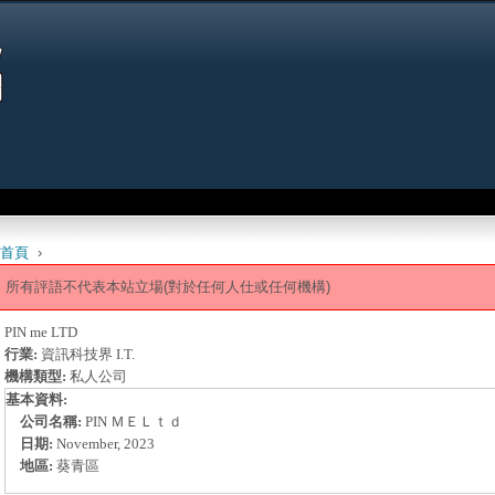
Jump to navigation
首頁
›
 are here
所有評語不代表本站立場(對於任何人仕或任何機構)
PIN me LTD
行業:
資訊科技界 I.T.
機構類型:
私人公司
基本資料:
公司名稱:
PIN ＭＥＬｔｄ
日期:
November, 2023
地區:
葵青區