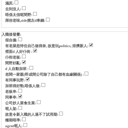
濕尻:
去到沒人:
唔係太信呢間野:
屌你老味,side撚左d車錢:
入職後發覺:
假自僱:
有老屎忽恃住自己做得奈, 故意玩politics, 排擠新人:
裡面d 人好仆街 :
仆街老板:
間野好亂:
d 人自動加班 :
老闆一家親(即成間公司除了自己都有血緣關係) :
有同事玩野:
加班得好勁,唔係人做:
老板串:
同事串:
公司炒人當食生菜:
呃人架:
故意令新入職的人過不了試用期:
糧期唔準:
agent呃人: